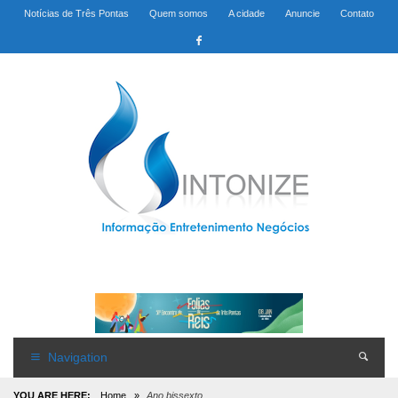
Notícias de Três Pontas
Quem somos
A cidade
Anuncie
Contato
Navigation
YOU ARE HERE:
Home
»
Ano bissexto