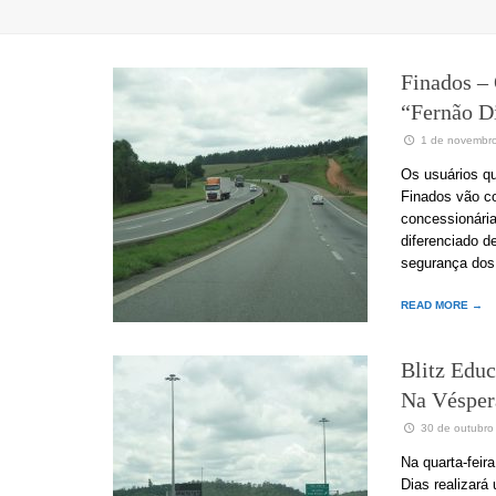
Finados –
“Fernão D
1 de novembr
Os usuários qu
Finados vão co
concessionária
diferenciado d
segurança dos 
READ MORE →
Blitz Edu
Na Vésper
30 de outubro
Na quarta-feir
Dias realizará