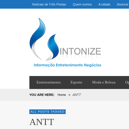
Notícias de Três Pontas
Quem somos
A cidade
Anuncie
Entretenimento
Esporte
Moda e Beleza
Op
YOU ARE HERE:
Home
»
ANTT
ALL POSTS TAGGED
ANTT