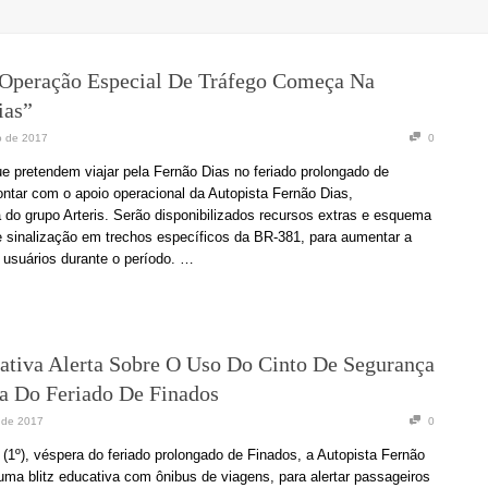
 Operação Especial De Tráfego Começa Na
ias”
o de 2017
0
e pretendem viajar pela Fernão Dias no feriado prolongado de
ntar com o apoio operacional da Autopista Fernão Dias,
 do grupo Arteris. Serão disponibilizados recursos extras e esquema
e sinalização em trechos específicos da BR-381, para aumentar a
usuários durante o período. …
cativa Alerta Sobre O Uso Do Cinto De Segurança
a Do Feriado De Finados
 de 2017
0
a (1º), véspera do feriado prolongado de Finados, a Autopista Fernão
 uma blitz educativa com ônibus de viagens, para alertar passageiros