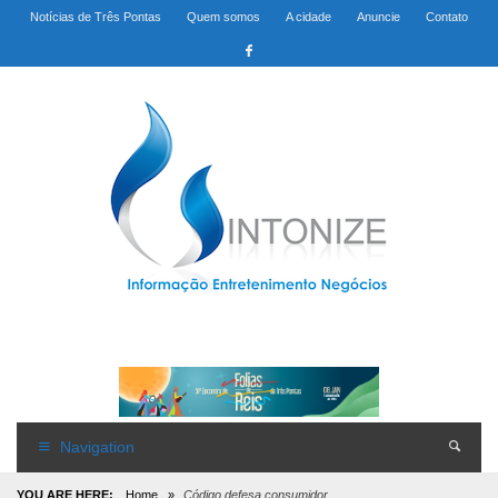
Notícias de Três Pontas
Quem somos
A cidade
Anuncie
Contato
Navigation
YOU ARE HERE:
Home
»
Código defesa consumidor