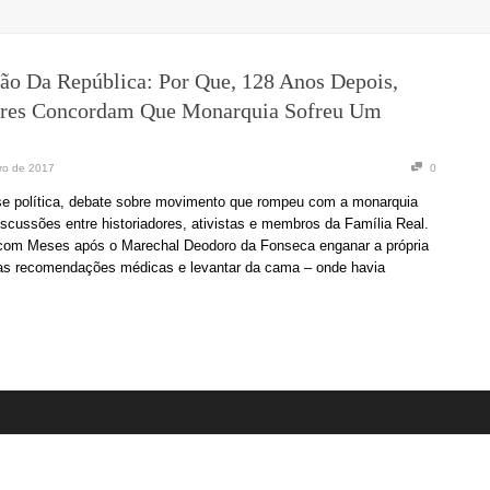
ão Da República: Por Que, 128 Anos Depois,
ores Concordam Que Monarquia Sofreu Um
ro de 2017
0
se política, debate sobre movimento que rompeu com a monarquia
discussões entre historiadores, ativistas e membros da Família Real.
m Meses após o Marechal Deodoro da Fonseca enganar a própria
r as recomendações médicas e levantar da cama – onde havia