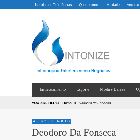
Notícias de Três Pontas
Quem somos
A cidade
Anuncie
Entretenimento
Esporte
Moda e Beleza
Op
YOU ARE HERE:
Home
»
Deodoro da Fonseca
ALL POSTS TAGGED
Deodoro Da Fonseca