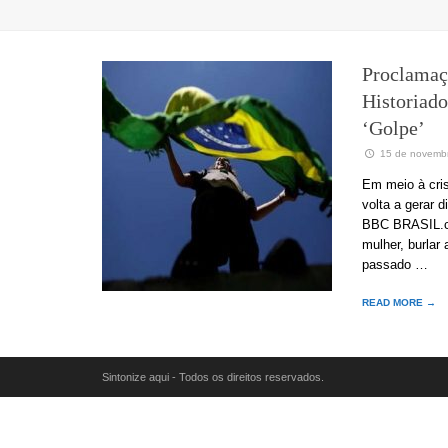
Proclamaç
Historiad
‘golpe’
15 de novemb
Em meio à cri
volta a gerar 
BBC BRASIL.co
mulher, burla
passado …
READ MORE →
Sintonize aqui - Todos os direitos reservados.