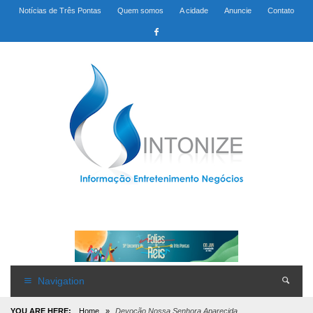
Notícias de Três Pontas
Quem somos
A cidade
Anuncie
Contato
Navigation
YOU ARE HERE:
Home
»
Devoção Nossa Senhora Aparecida