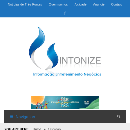
Notícias de Três Pontas
Quem somos
A cidade
Anuncie
Contato
Navigation
YOU ARE HERE:
Home
»
Emprego