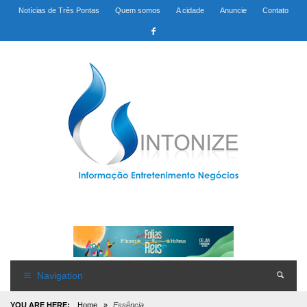
Notícias de Três Pontas
Quem somos
A cidade
Anuncie
Contato
Navigation
YOU ARE HERE:
Home
»
Essência