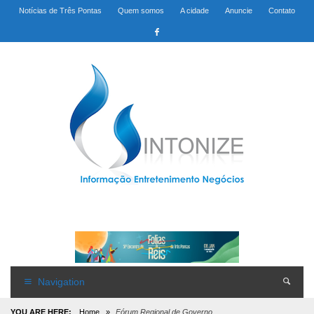
Notícias de Três Pontas
Quem somos
A cidade
Anuncie
Contato
Navigation
YOU ARE HERE:
Home
»
Fórum Regional de Governo