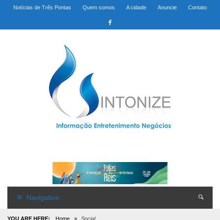
Notícias de Três Pontas
Quem somos
A cidade
Anuncie
Contato
Navigation
YOU ARE HERE:
Home
»
Social