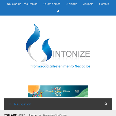
Notícias de Três Pontas
Quem somos
A cidade
Anuncie
Contato
Navigation
YOU ARE HERE:
Home
»
Teste da Orelhinha