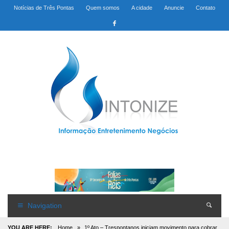
Notícias de Três Pontas
Quem somos
A cidade
Anuncie
Contato
Navigation
YOU ARE HERE:
Home
»
1º Ato – Trespontanos iniciam movimento para cobrar