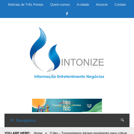
Notícias de Três Pontas
Quem somos
A cidade
Anuncie
Contato
Navigation
YOU ARE HERE:
Home
»
1º Ato – Trespontanos iniciam movimento para cobrar