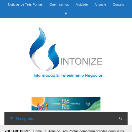
Notícias de Três Pontas
Quem somos
A cidade
Anuncie
Contato
Navigation
YOU ARE HERE:
Home
»
Apae de Três Pontas comemora grandes conquistas