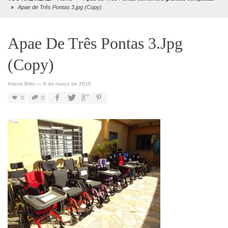
»
Apae de Três Pontas 3.jpg (Copy)
Apae De Três Pontas 3.jpg
(Copy)
Arlene Brito
—
8 de março de 2016
0
0