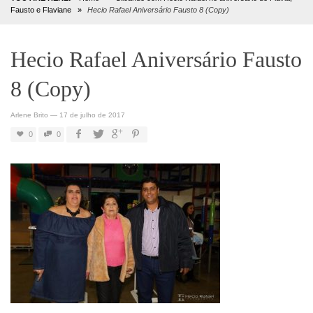
Fausto e Flaviane
»
Hecio Rafael Aniversário Fausto 8 (Copy)
Hecio Rafael Aniversário Fausto
8 (Copy)
Arlene Brito
—
17 de julho de 2017
0
0