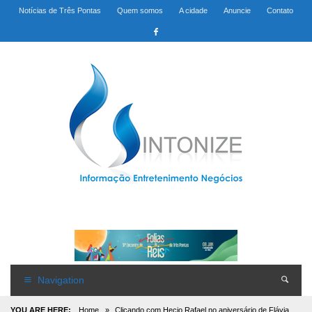
Notícias de Três Pontas
Quem somos
A cidade
Anuncie
Contato
Navigation
YOU ARE HERE:
Home
»
Clicando com Hecio Rafael no aniversário de Flávia,