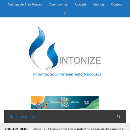
Notícias de Três Pontas
Quem somos
A cidade
Anuncie
Contato
Navigation
YOU ARE HERE:
Home
»
Clicando com Hecio Rafael no ensaio de Alessandra e