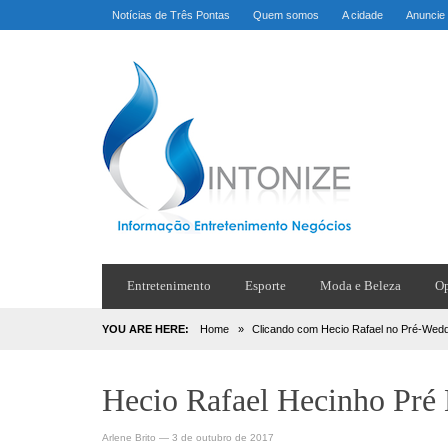
Notícias de Três Pontas
Quem somos
A cidade
Anuncie
Entretenimento
Esporte
Moda e Beleza
Op
YOU ARE HERE:
Home
»
Clicando com Hecio Rafael no Pré-Wed
Hecio Rafael Hecinho Pré
Arlene Brito
—
3 de outubro de 2017