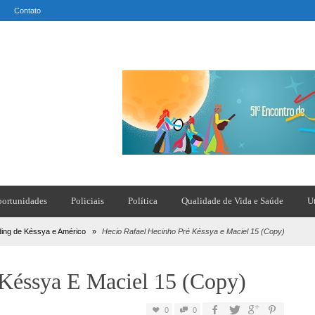
Contato
ortunidades
Policiais
Política
Qualidade de Vida e Saúde
U
ding de Késsya e Américo
»
Hecio Rafael Hecinho Pré Késsya e Maciel 15 (Copy)
 Késsya E Maciel 15 (Copy)
0
0