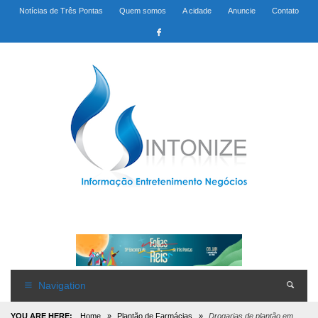
Notícias de Três Pontas
Quem somos
A cidade
Anuncie
Contato
Navigation
YOU ARE HERE:
Home
»
Plantão de Farmácias
»
Drogarias de plantão em