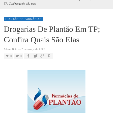
TP; Confira quais são elas
PLANTÃO DE FARMÁCIAS
Drogarias De Plantão Em TP;
Confira Quais São Elas
Arlene Brito
—
7 de março de 2020
0
0