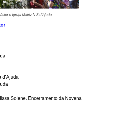
ctor e Igreja Matriz N S d’Ajuda
tor
uda
a d’Ajuda
juda
Missa Solene. Encerramento da Novena