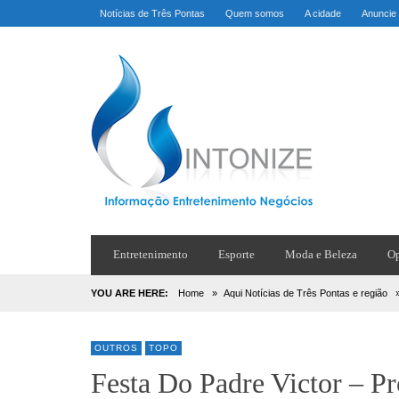
Notícias de Três Pontas
Quem somos
A cidade
Anuncie
Entretenimento
Esporte
Moda e Beleza
Op
YOU ARE HERE:
Home
»
Aqui Notícias de Três Pontas e região
OUTROS
TOPO
Festa Do Padre Victor – P