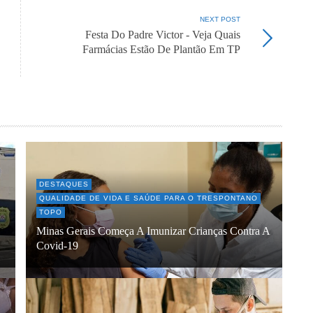
NEXT POST
Festa Do Padre Victor - Veja Quais
Farmácias Estão De Plantão Em TP
DESTAQUES
QUALIDADE DE VIDA E SAÚDE PARA O TRESPONTANO
TOPO
Minas Gerais Começa A Imunizar Crianças Contra A
Covid-19