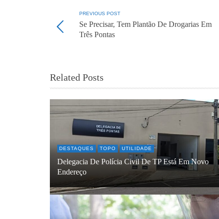
PREVIOUS POST
Se Precisar, Tem Plantão De Drogarias Em
Três Pontas
Related Posts
DESTAQUES
TOPO
UTILIDADE
Delegacia De Polícia Civil De TP Está Em Novo
Endereço