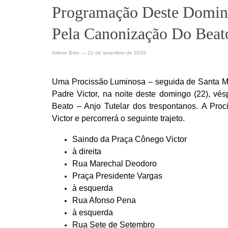
Programação Deste Domin
Pela Canonização Do Beat
Arlene Brito
—
22 de setembro de 2019
Uma Procissão Luminosa – seguida de Santa M
Padre Victor, na noite deste domingo (22), v
Beato – Anjo Tutelar dos trespontanos. A Proc
Victor e percorrerá o seguinte trajeto.
Saindo da Praça Cônego Victor
à direita
Rua Marechal Deodoro
Praça Presidente Vargas
à esquerda
Rua Afonso Pena
à esquerda
Rua Sete de Setembro