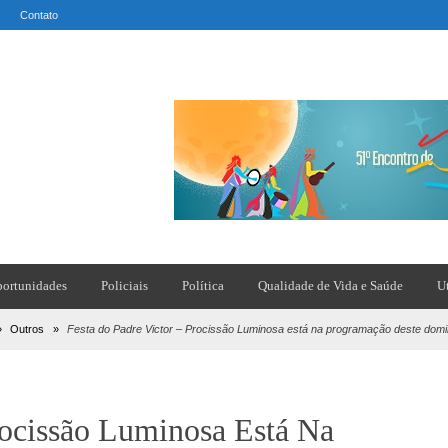
Contato
ortunidades
Policiais
Política
Qualidade de Vida e Saúde
U
»
Outros
»
Festa do Padre Victor – Procissão Luminosa está na programação deste domi
rocissão Luminosa Está Na