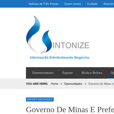
Notícias de Três Pontas
Quem somos
A cidade
Anuncie
Entretenimento
Esporte
Moda e Beleza
Op
YOU ARE HERE:
Home
»
Oportunidades
»
Governo de Minas e 
OPORTUNIDADES
Governo De Minas E Prefe