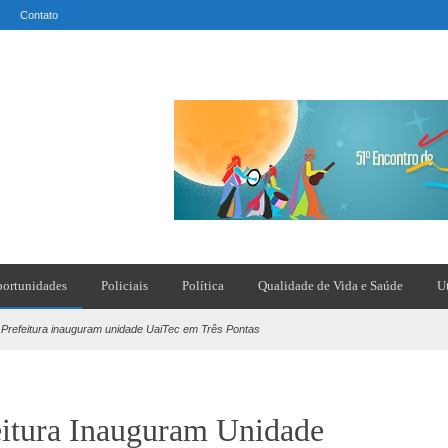
Contato
ortunidades
Policiais
Política
Qualidade de Vida e Saúde
U
Prefeitura inauguram unidade UaiTec em Três Pontas
itura Inauguram Unidade