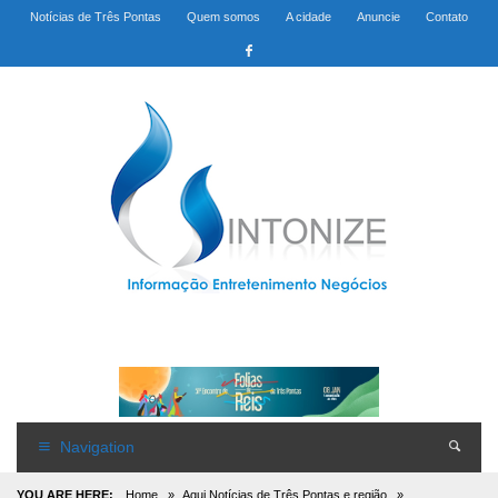
Notícias de Três Pontas
Quem somos
A cidade
Anuncie
Contato
Navigation
YOU ARE HERE:
Home
»
Aqui Notícias de Três Pontas e região
»