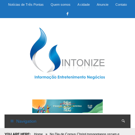
Notícias de Três Pontas
Quem somos
A cidade
Anuncie
Contato
Navigation
YOU ARE HERE:
Home
»
No Dia de Corpus Christi trespontanos rezam e