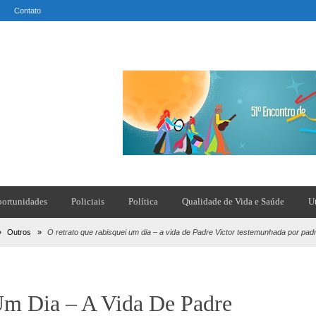
Contato
ortunidades
Policiais
Política
Qualidade de Vida e Saúde
U
»
Outros
»
O retrato que rabisquei um dia – a vida de Padre Victor testemunhada por pad
Um Dia – A Vida De Padre