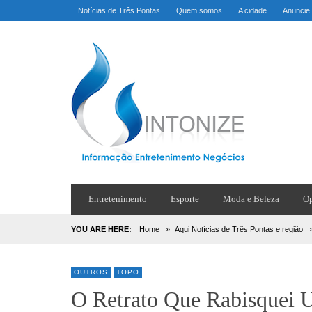
Notícias de Três Pontas
Quem somos
A cidade
Anuncie
Entretenimento
Esporte
Moda e Beleza
Op
YOU ARE HERE:
Home
»
Aqui Notícias de Três Pontas e região
OUTROS
TOPO
O Retrato Que Rabisquei 