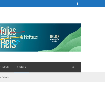
tilidade
Outros
re Vânis