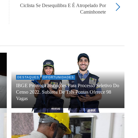
Ciclista Se Desequilibra E É Atropelado Por
Caminhonete
DESTAQUES
OPORTUNIDADES
IBGE Prorroga Inscrições Para Processo Seletivo Do
Censo 2022. Subárea De Três Pontas Oferece 98
Vagas