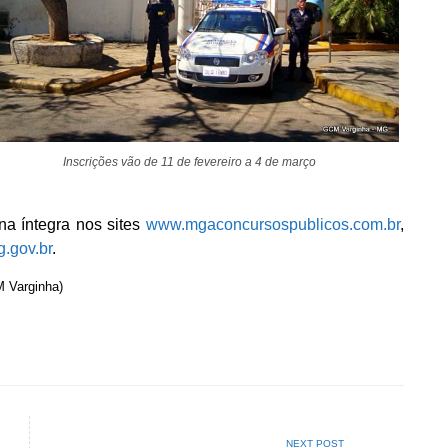
Inscrições vão de 11 de fevereiro a 4 de março
na íntegra nos sites
www.mgaconcursospublicos.com.br
,
.gov.br
.
M Varginha)
NEXT POST