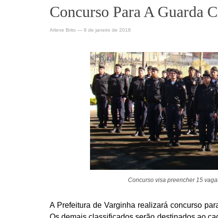
Concurso Para A Guarda C
Arlene Brito
—
9 de janeiro de 2016
Concurso visa preencher 15 vagas
A Prefeitura de Varginha realizará concurso pa
Os demais classificados serão destinados ao ca