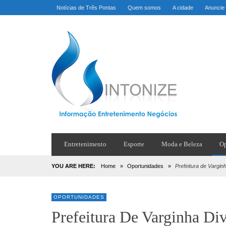
Notícias de Três Pontas
Quem somos
A cidade
Anuncie
Entretenimento
Esporte
Moda e Beleza
Op
YOU ARE HERE:
Home
»
Oportunidades
»
Prefeitura de Vargin
OPORTUNIDADES
Prefeitura De Varginha Di