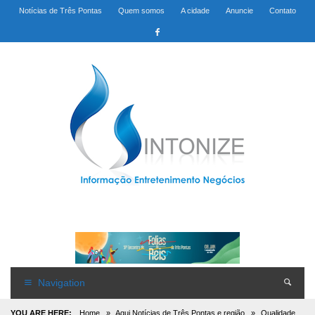
Notícias de Três Pontas
Quem somos
A cidade
Anuncie
Contato
Navigation
YOU ARE HERE:
Home
»
Aqui Notícias de Três Pontas e região
»
Qualidade