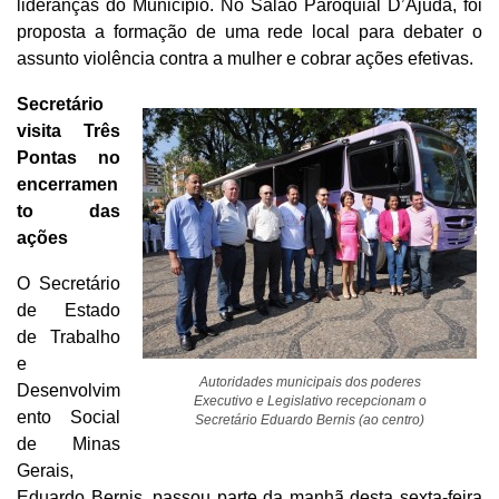
lideranças do Município. No Salão Paroquial D’Ajuda, foi
proposta a formação de uma rede local para debater o
assunto violência contra a mulher e cobrar ações efetivas.
Secretário
visita Três
Pontas no
encerramen
to das
ações
O Secretário
de Estado
de Trabalho
e
Autoridades municipais dos poderes
Desenvolvim
Executivo e Legislativo recepcionam o
ento Social
Secretário Eduardo Bernis (ao centro)
de Minas
Gerais,
Eduardo Bernis, passou parte da manhã desta sexta-feira