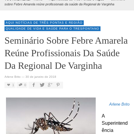
sobre Febre Amarela reúne profissionais da saúde da Regional de Varginha
AQUI NOTÍCIAS DE TRÊS PONTAS E REGIÃO
QUALIDADE DE VIDA E SAÚDE PARA O TRESPONTANO
Seminário Sobre Febre Amarela
Reúne Profissionais Da Saúde
Da Regional De Varginha
Arlene Brito
—
30 de janeiro de 2018
1
0
Arlene Brito
A
Superintend
ência