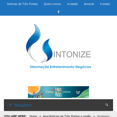
Notícias de Três Pontas
Quem somos
A cidade
Anuncie
Contato
Navigation
YOU ARE HERE:
Home
»
Aqui Notícias de Três Pontas e região
»
Seminário