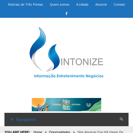
Notícias de Três Pontas
Quem somos
A cidade
Anuncie
Contato
Navigation
YOU ARE HERE:
Home
»
Oportunidades
»
Sine Anuncia Que Há Vagas De