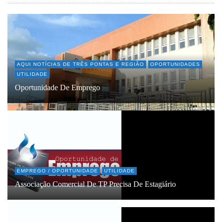
AQUI NOTÍCIAS DE TRÊS PONTAS E REGIÃO
OPORTUNIDADES
UTILIDADE
Oportunidade De Emprego
EMPREGO / OPORTUNIDADE
UTILIDADE
Associação Comercial De TP Precisa De Estagiário