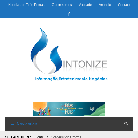
Notícias de Três Pontas
Quem somos
A cidade
Anuncie
Contato
Navigation
YOU ARE HERE:
Home
»
Carnaval de Ofertas