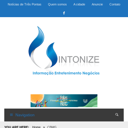
Notícias de Três Pontas
Quem somos
A cidade
Anuncie
Contato
Navigation
YOU ARE HERE:
Home
»
CBMG