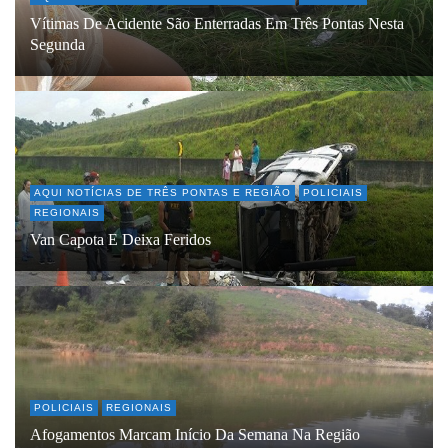
Vítimas De Acidente São Enterradas Em Três Pontas Nesta
Segunda
AQUI NOTÍCIAS DE TRÊS PONTAS E REGIÃO
POLICIAIS
REGIONAIS
Van Capota E Deixa Feridos
POLICIAIS
REGIONAIS
Afogamentos Marcam Início Da Semana Na Região