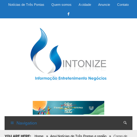
Notícias de Três Pontas
Quem somos
A cidade
Anuncie
Contato
Navigation
YOU ARE HERE:
Home
»
Aqui Notícias de Três Pontas e região
»
Corpo de