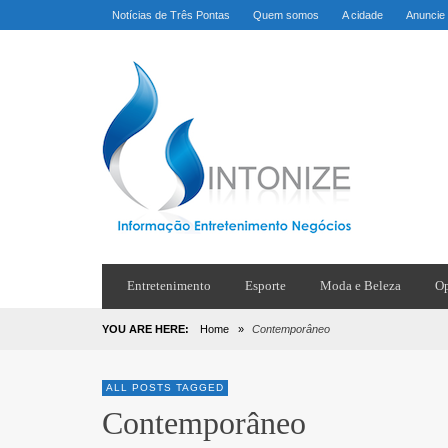
Notícias de Três Pontas
Quem somos
A cidade
Anuncie
Entretenimento
Esporte
Moda e Beleza
Op
YOU ARE HERE:
Home
»
Contemporâneo
ALL POSTS TAGGED
Contemporâneo