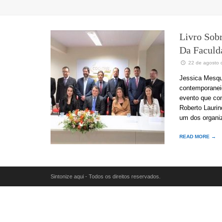
Livro Sobr
Da Faculd
22 de agosto 
Jessica Mesquit
contemporaneid
evento que con
Roberto Laurin
um dos organi
READ MORE →
Sintonize aqui - Todos os direitos reservados.