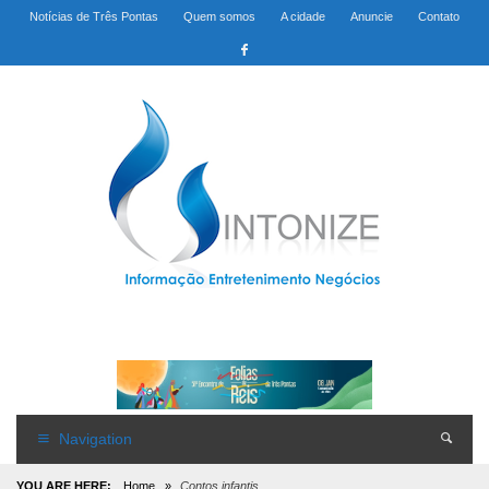
Notícias de Três Pontas
Quem somos
A cidade
Anuncie
Contato
Navigation
YOU ARE HERE:
Home
»
Contos infantis