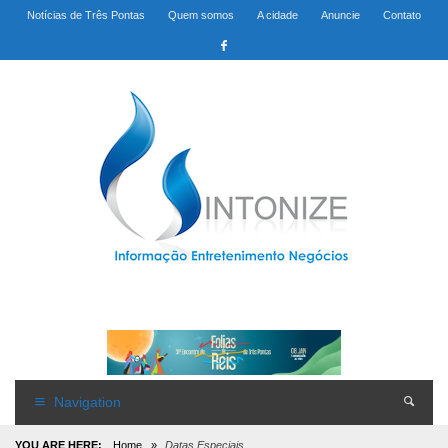
Notícias de Três Pontas
Quem somos
A cidade
Anuncie
Contato
Navigation
YOU ARE HERE:
Home
»
Datas Especiais