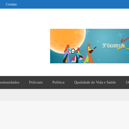
Contato
ortunidades
Policiais
Política
Qualidade de Vida e Saúde
U