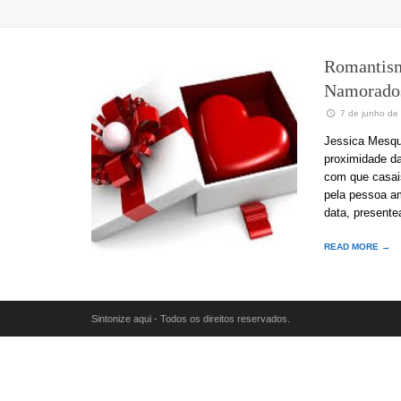
Romantism
Namorados
7 de junho de
Jessica Mesqu
proximidade da
com que casai
pela pessoa a
data, present
READ MORE →
Sintonize aqui - Todos os direitos reservados.