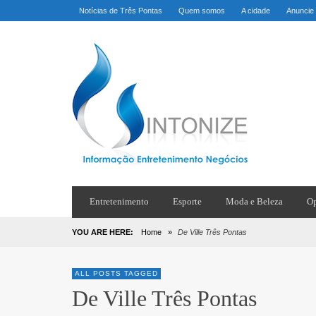
Notícias de Três Pontas
Quem somos
A cidade
Anuncie
Entretenimento
Esporte
Moda e Beleza
Op
YOU ARE HERE:
Home
»
De Ville Três Pontas
ALL POSTS TAGGED
De Ville Três Pontas