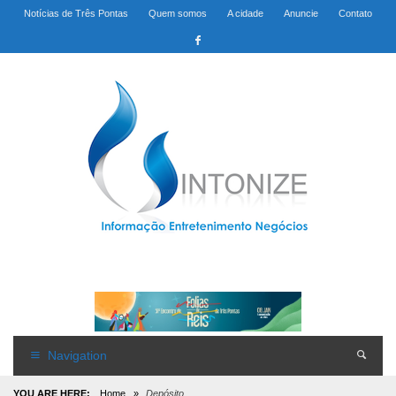
Notícias de Três Pontas
Quem somos
A cidade
Anuncie
Contato
Navigation
YOU ARE HERE:
Home
»
Depósito