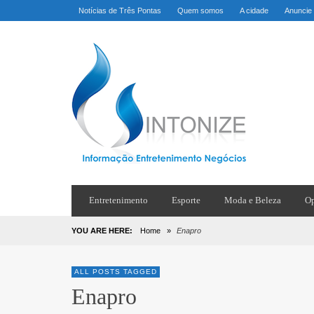
Notícias de Três Pontas
Quem somos
A cidade
Anuncie
Entretenimento
Esporte
Moda e Beleza
Op
YOU ARE HERE:
Home
»
Enapro
ALL POSTS TAGGED
Enapro