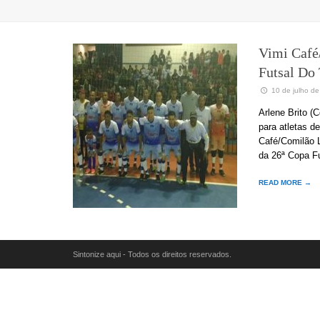
Vimi Café
Futsal Do
10 de julho d
Arlene Brito (
para atletas d
Café/Comilão L
da 26ª Copa F
READ MORE →
Sintonize aqui - Todos os direitos reservados.