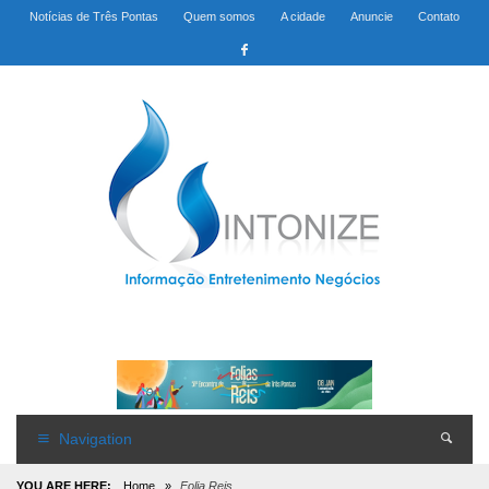
Notícias de Três Pontas
Quem somos
A cidade
Anuncie
Contato
Navigation
YOU ARE HERE:
Home
»
Folia Reis