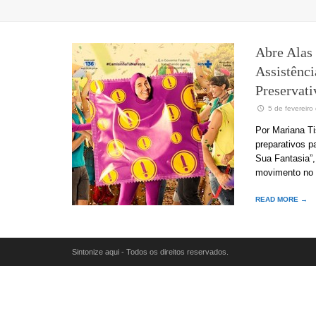
Abre Alas 
Assistênci
Preservati
5 de fevereiro
Por Mariana Ti
preparativos p
Sua Fantasia”,
movimento no 
READ MORE →
Sintonize aqui - Todos os direitos reservados.