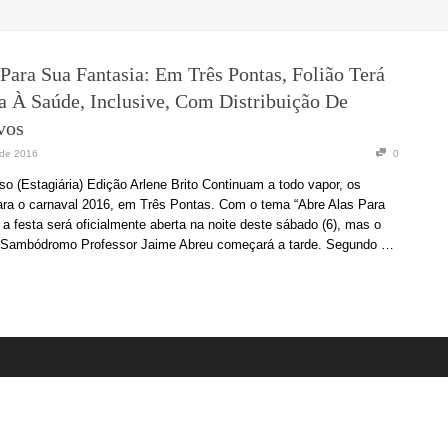
Para Sua Fantasia: Em Três Pontas, Folião Terá
a À Saúde, Inclusive, Com Distribuição De
vos
 de 2016
0
so (Estagiária) Edição Arlene Brito Continuam a todo vapor, os
ara o carnaval 2016, em Três Pontas. Com o tema “Abre Alas Para
 a festa será oficialmente aberta na noite deste sábado (6), mas o
Sambódromo Professor Jaime Abreu começará a tarde. Segundo …