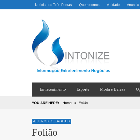
Notícias de Três Pontas
Quem somos
A cidade
Anuncie
Entretenimento
Esporte
Moda e Beleza
Op
YOU ARE HERE:
Home
»
Folião
ALL POSTS TAGGED
Folião