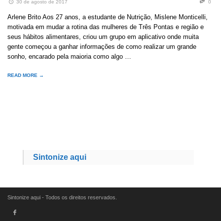
30 de agosto de 2017
0
Arlene Brito Aos 27 anos, a estudante de Nutrição, Mislene Monticelli,
motivada em mudar a rotina das mulheres de Três Pontas e região e
seus hábitos alimentares, criou um grupo em aplicativo onde muita
gente começou a ganhar informações de como realizar um grande
sonho, encarado pela maioria como algo …
READ MORE →
Sintonize aqui
Sintonize aqui - Todos os direitos reservados.