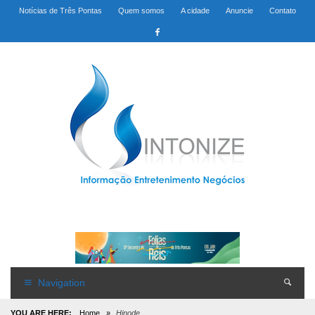
Notícias de Três Pontas
Quem somos
A cidade
Anuncie
Contato
Navigation
YOU ARE HERE:
Home
»
Hinode