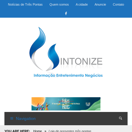
Notícias de Três Pontas
Quem somos
A cidade
Anuncie
Contato
Navigation
YOU ARE HERE:
Home
»
Loja de presentes três pontas