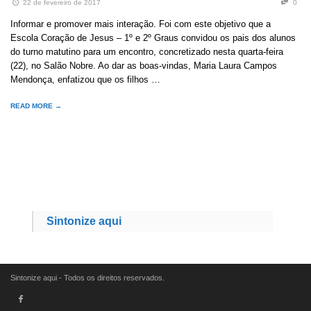
22 de fevereiro de 2017
0
Informar e promover mais interação. Foi com este objetivo que a
Escola Coração de Jesus – 1º e 2º Graus convidou os pais dos alunos
do turno matutino para um encontro, concretizado nesta quarta-feira
(22), no Salão Nobre. Ao dar as boas-vindas, Maria Laura Campos
Mendonça, enfatizou que os filhos …
READ MORE →
Sintonize aqui
Sintonize aqui - Todos os direitos reservados.