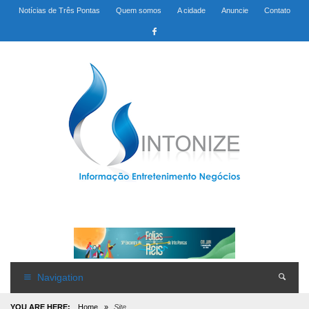
Notícias de Três Pontas
Quem somos
A cidade
Anuncie
Contato
Navigation
YOU ARE HERE:
Home
»
Site