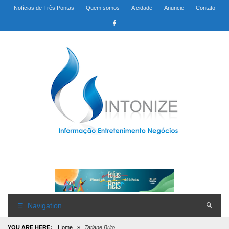
Notícias de Três Pontas
Quem somos
A cidade
Anuncie
Contato
Navigation
YOU ARE HERE:
Home
»
Tatiane Brito