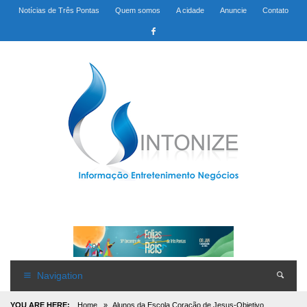
Notícias de Três Pontas
Quem somos
A cidade
Anuncie
Contato
Navigation
YOU ARE HERE:
Home
»
Alunos da Escola Coração de Jesus-Objetivo