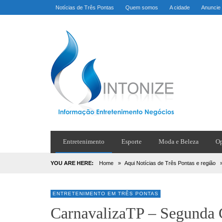
Notícias de Três Pontas
Quem somos
A cidade
Anuncie
Entretenimento
Esporte
Moda e Beleza
Op
YOU ARE HERE:
Home
»
Aqui Notícias de Três Pontas e região
ENTRETENIMENTO EM TRÊS PONTAS
CarnavalizaTP – Segunda