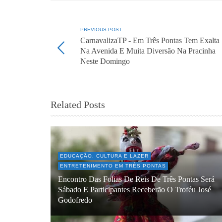
PREVIOUS POST
CarnavalizaTP - Em Três Pontas Tem Exalta
Na Avenida E Muita Diversão Na Pracinha
Neste Domingo
Related Posts
EDUCAÇÃO, CULTURA E LAZER
ENTRETENIMENTO EM TRÊS PONTAS
Encontro Das Folias De Reis De Três Pontas Será
Sábado E Participantes Receberão O Troféu José
Godofredo