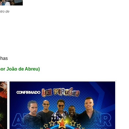
tro de
nhas
or João de Abreu)