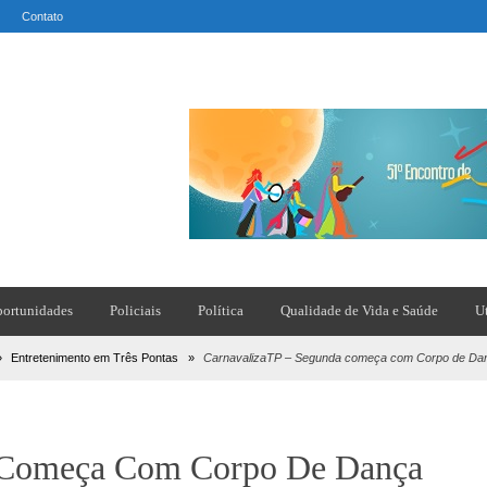
Contato
ortunidades
Policiais
Política
Qualidade de Vida e Saúde
U
»
Entretenimento em Três Pontas
»
CarnavalizaTP – Segunda começa com Corpo de Dança
 Começa Com Corpo De Dança