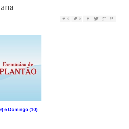
mana
0
0
9) e Domingo (10)