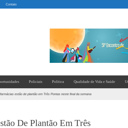
Contato
ortunidades
Policiais
Política
Qualidade de Vida e Saúde
U
 farmácias estão de plantão em Três Pontas neste final da semana
stão De Plantão Em Três