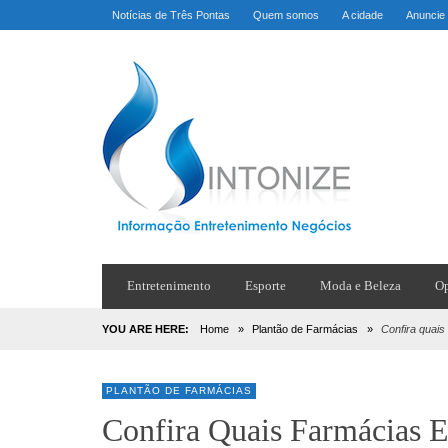
Notícias de Três Pontas
Quem somos
A cidade
Anuncie
Entretenimento
Esporte
Moda e Beleza
Op
YOU ARE HERE:
Home
»
Plantão de Farmácias
»
Confira quais
PLANTÃO DE FARMÁCIAS
Confira Quais Farmácias E