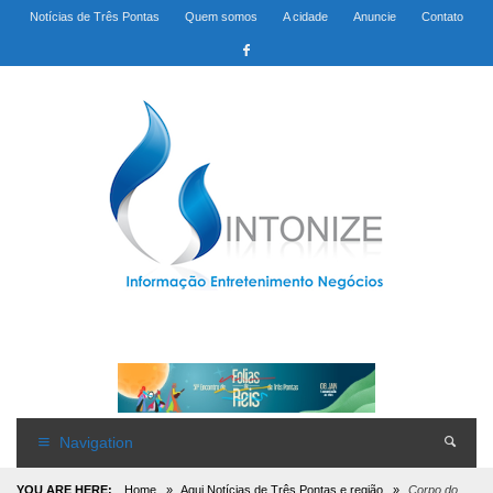
Notícias de Três Pontas
Quem somos
A cidade
Anuncie
Contato
Navigation
YOU ARE HERE:
Home
»
Aqui Notícias de Três Pontas e região
»
Corpo do