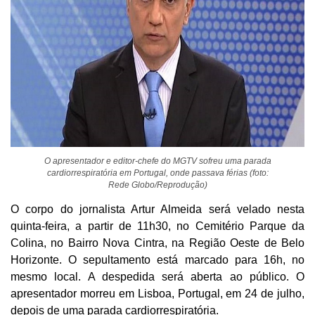
O apresentador e editor-chefe do MGTV sofreu uma parada
cardiorrespiratória em Portugal, onde passava férias (foto:
Rede Globo/Reprodução)
O corpo do jornalista Artur Almeida será velado nesta
quinta-feira, a partir de 11h30, no Cemitério Parque da
Colina, no Bairro Nova Cintra, na Região Oeste de Belo
Horizonte. O sepultamento está marcado para 16h, no
mesmo local. A despedida será aberta ao público. O
apresentador morreu em Lisboa, Portugal, em 24 de julho,
depois de uma parada cardiorrespiratória.