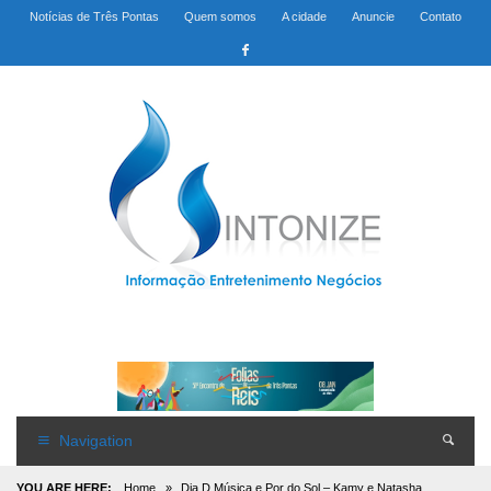
Notícias de Três Pontas
Quem somos
A cidade
Anuncie
Contato
Navigation
YOU ARE HERE:
Home
»
Dia D Música e Por do Sol – Kamy e Natasha