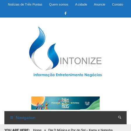
Notícias de Três Pontas
Quem somos
A cidade
Anuncie
Contato
Navigation
YOU ARE HERE:
Home
»
Dia D Música e Por do Sol – Kamy e Natasha