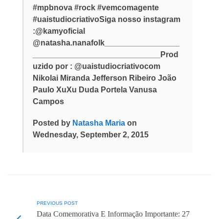
#mpbnova #rock #vemcomagente
#uaistudiocriativoSiga nosso instagram
:@kamyoficial
@natasha.nanafolk_________________
_____________________________Prod
uzido por : @uaistudiocriativocom
Nikolai Miranda Jefferson Ribeiro João
Paulo XuXu Duda Portela Vanusa
Campos
Posted by
Natasha Maria
on
Wednesday, September 2, 2015
PREVIOUS POST
Data Comemorativa E Informação Importante: 27