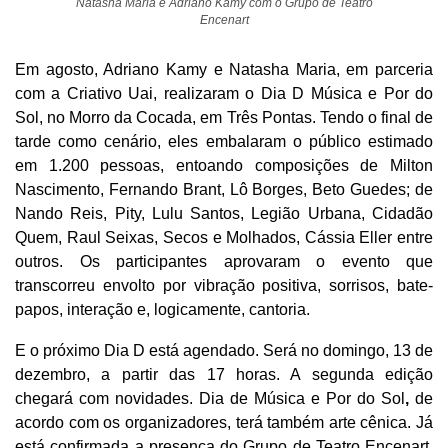
Natasha Maria e Adriano Kamy com o Grupo de Teatro
Encenart
Em agosto, Adriano Kamy e Natasha Maria, em parceria
com a Criativo Uai, realizaram o Dia D Música e Por do
Sol, no Morro da Cocada, em Três Pontas. Tendo o final de
tarde como cenário, eles embalaram o público estimado
em 1.200 pessoas, entoando composições de Milton
Nascimento, Fernando Brant, Lô Borges, Beto Guedes; de
Nando Reis, Pity, Lulu Santos, Legião Urbana, Cidadão
Quem, Raul Seixas, Secos e Molhados, Cássia Eller entre
outros. Os participantes aprovaram o evento que
transcorreu envolto por vibração positiva, sorrisos, bate-
papos, interação e, logicamente, cantoria.
E o próximo Dia D está agendado. Será no domingo, 13 de
dezembro, a partir das 17 horas. A segunda edição
chegará com novidades. Dia de Música e Por do Sol
,
de
acordo com os organizadores, terá também arte cênica. Já
está confirmada a presença do Grupo de Teatro Encenart.