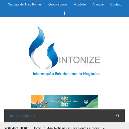
Notícias de Três Pontas
Quem somos
A cidade
Anuncie
Contato
Navigation
YOU ARE HERE:
Home
»
Aqui Notícias de Três Pontas e região
»