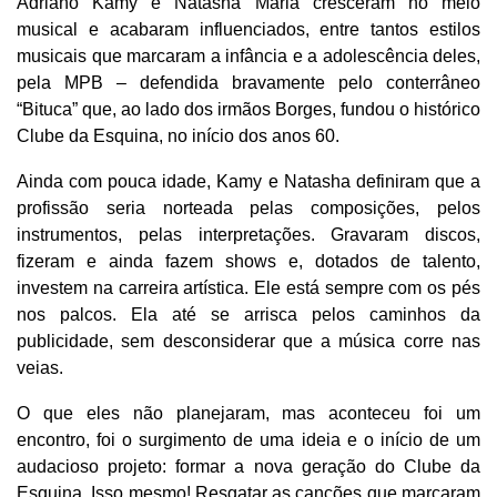
Adriano Kamy e Natasha Maria cresceram no meio
musical e acabaram influenciados, entre tantos estilos
musicais que marcaram a infância e a adolescência deles,
pela MPB – defendida bravamente pelo conterrâneo
“Bituca” que, ao lado dos irmãos Borges, fundou o histórico
Clube da Esquina, no início dos anos 60.
Ainda com pouca idade, Kamy e Natasha definiram que a
profissão seria norteada pelas composições, pelos
instrumentos, pelas interpretações. Gravaram discos,
fizeram e ainda fazem shows e, dotados de talento,
investem na carreira artística. Ele está sempre com os pés
nos palcos. Ela até se arrisca pelos caminhos da
publicidade, sem desconsiderar que a música corre nas
veias.
O que eles não planejaram, mas aconteceu foi um
encontro, foi o surgimento de uma ideia e o início de um
audacioso projeto: formar a nova geração do Clube da
Esquina. Isso mesmo! Resgatar as canções que marcaram