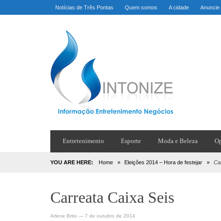
Notícias de Três Pontas
Quem somos
A cidade
Anuncie
Entretenimento
Esporte
Moda e Beleza
Op
YOU ARE HERE:
Home
»
Eleições 2014 – Hora de festejar
»
Ca
Carreata Caixa Seis
Arlene Brito
—
7 de outubro de 2014