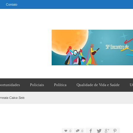
Contato
ortunidades
Policiais
Política
Qualidade de Vida e Saúde
U
rreata Caixa Seis
0
0