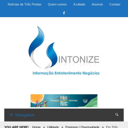
Notícias de Três Pontas
Quem somos
A cidade
Anuncie
Contato
Navigation
YOU ARE HERE:
Home
»
Utilidade
»
Emprego / Oportunidade
»
Em Três